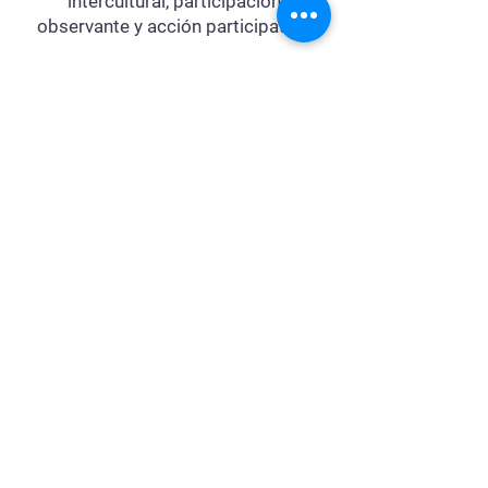
intercultural, participación
observante y acción participativa.
Descarga toda la información en
estos documentos:
Accede a una entrevista
Nombre completo
Redes sociales
Email