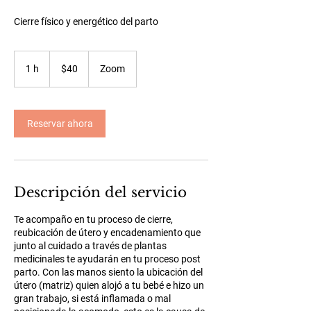
Cierre físico y energético del parto
40
dólares
1 h
1
$40
Zoom
estadounidenses
Reservar ahora
Descripción del servicio
Te acompaño en tu proceso de cierre,
reubicación de útero y encadenamiento que
junto al cuidado a través de plantas
medicinales te ayudarán en tu proceso post
parto. Con las manos siento la ubicación del
útero (matriz) quien alojó a tu bebé e hizo un
gran trabajo, si está inflamada o mal