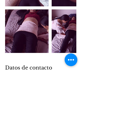
Datos de contacto
0998195467
parteradianaku@gmail.com
Partera di Anaku, Comuna Santa Bárbara,
Cotacachi, Ecuador