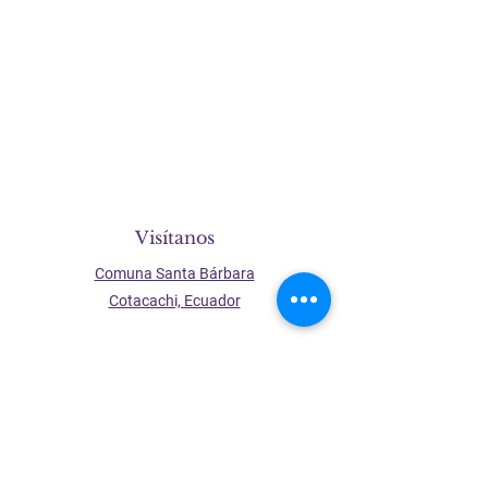
Visítanos
Comuna Santa Bárbara
Cotacachi, Ecuador
Contáctanos
+593 998195467
info@parteradianaku.com